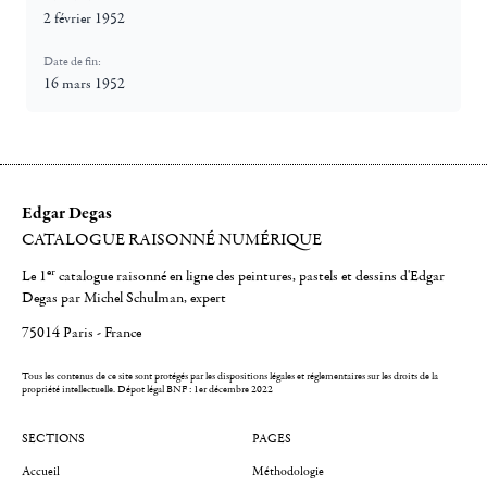
2 février 1952
Date de fin:
16 mars 1952
Edgar Degas
CATALOGUE RAISONNÉ NUMÉRIQUE
er
Le 1
catalogue raisonné en ligne des peintures, pastels et dessins d'Edgar
Degas par Michel Schulman, expert
75014 Paris - France
Tous les contenus de ce site sont protégés par les dispositions légales et réglementaires sur les droits de la
propriété intellectuelle.
Dépot légal BNF : 1er décembre 2022
SECTIONS
PAGES
Accueil
Méthodologie