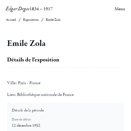
Edgar Degas
1834
–
1917
Menu
Accueil
Expositions
Emile Zola
Emile Zola
Détails de l'exposition
Ville:
Paris - France
Lieu:
Bibliothèque nationale de France
Détails de la période
Date de début:
12 décembre 1952