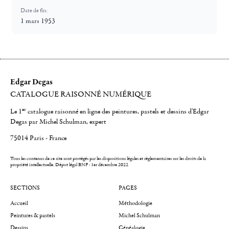
Date de fin:
1 mars 1953
Edgar Degas
CATALOGUE RAISONNÉ NUMÉRIQUE
er
Le 1
catalogue raisonné en ligne des peintures, pastels et dessins d'Edgar
Degas par Michel Schulman, expert
75014 Paris - France
Tous les contenus de ce site sont protégés par les dispositions légales et réglementaires sur les droits de la
propriété intellectuelle.
Dépot légal BNF : 1er décembre 2022
SECTIONS
PAGES
Accueil
Méthodologie
Peintures & pastels
Michel Schulman
Dessins
Généalogie