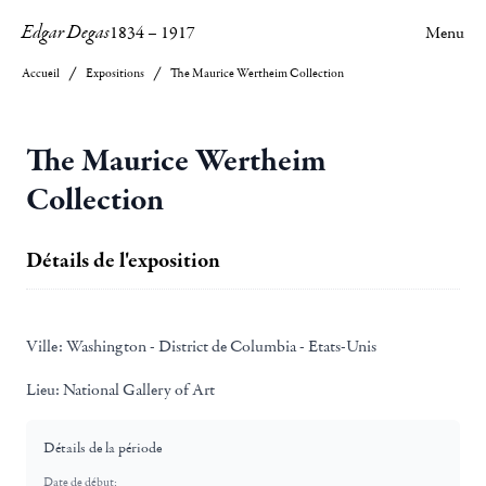
Edgar Degas
1834
–
1917
Menu
Accueil
Expositions
The Maurice Wertheim Collection
The Maurice Wertheim
Collection
Détails de l'exposition
Ville:
Washington - District de Columbia - Etats-Unis
Lieu:
National Gallery of Art
Détails de la période
Date de début: