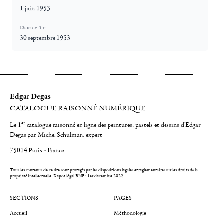
1 juin 1953
Date de fin:
30 septembre 1953
Edgar Degas
CATALOGUE RAISONNÉ NUMÉRIQUE
er
Le 1
catalogue raisonné en ligne des peintures, pastels et dessins d'Edgar
Degas par Michel Schulman, expert
75014 Paris - France
Tous les contenus de ce site sont protégés par les dispositions légales et réglementaires sur les droits de la
propriété intellectuelle.
Dépot légal BNF : 1er décembre 2022
SECTIONS
PAGES
Accueil
Méthodologie