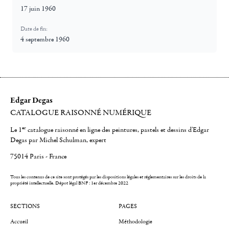
17 juin 1960
Date de fin:
4 septembre 1960
Edgar Degas
CATALOGUE RAISONNÉ NUMÉRIQUE
er
Le 1
catalogue raisonné en ligne des peintures, pastels et dessins d'Edgar
Degas par Michel Schulman, expert
75014 Paris - France
Tous les contenus de ce site sont protégés par les dispositions légales et réglementaires sur les droits de la
propriété intellectuelle.
Dépot légal BNF : 1er décembre 2022
SECTIONS
PAGES
Accueil
Méthodologie