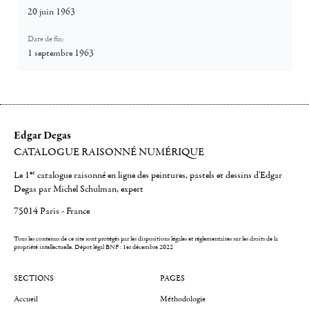
20 juin 1963
Date de fin:
1 septembre 1963
Edgar Degas
CATALOGUE RAISONNÉ NUMÉRIQUE
er
Le 1
catalogue raisonné en ligne des peintures, pastels et dessins d'Edgar
Degas par Michel Schulman, expert
75014 Paris - France
Tous les contenus de ce site sont protégés par les dispositions légales et réglementaires sur les droits de la
propriété intellectuelle.
Dépot légal BNF : 1er décembre 2022
SECTIONS
PAGES
Accueil
Méthodologie