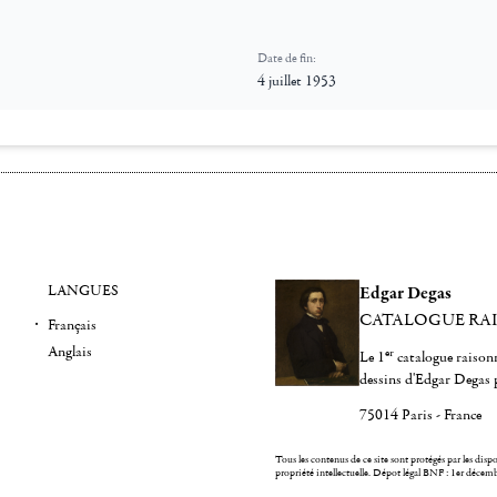
Date de fin:
4 juillet 1953
LANGUES
Edgar Degas
CATALOGUE RA
Français
Anglais
er
Le 1
catalogue raisonn
dessins d'Edgar Degas 
75014 Paris - France
Tous les contenus de ce site sont protégés par les dispos
propriété intellectuelle.
Dépot légal BNF : 1er décem