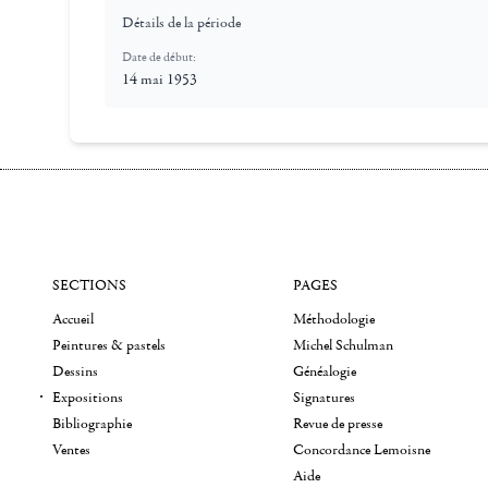
Détails de la période
Date de début:
14 mai 1953
SECTIONS
PAGES
Accueil
Méthodologie
Peintures & pastels
Michel Schulman
Dessins
Généalogie
Expositions
Signatures
Bibliographie
Revue de presse
Ventes
Concordance Lemoisne
Aide