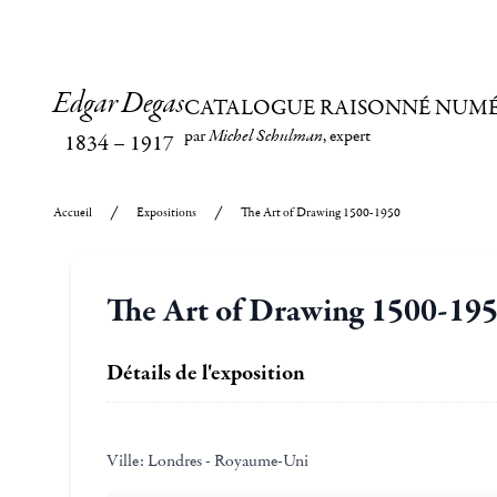
Edgar Degas
CATALOGUE RAISONNÉ NUM
par
Michel Schulman
, expert
1834
–
1917
Accueil
Expositions
The Art of Drawing 1500-1950
The Art of Drawing 1500-19
Détails de l'exposition
Ville:
Londres - Royaume-Uni