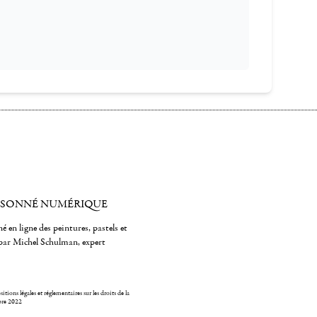
ISONNÉ NUMÉRIQUE
é en ligne des peintures, pastels et
par Michel Schulman, expert
itions légales et réglementaires sur les droits de la
bre 2022