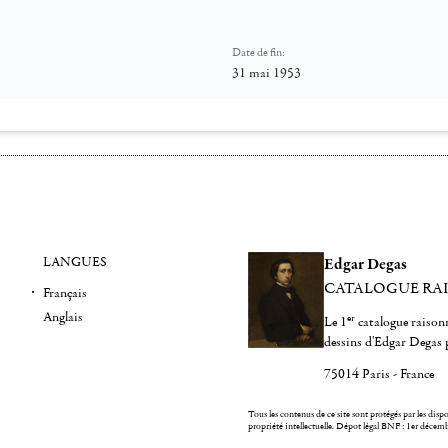
Date de fin:
31 mai 1953
LANGUES
Edgar Degas
CATALOGUE RA
Français
Anglais
er
Le 1
catalogue raisonn
dessins d'Edgar Degas 
75014 Paris - France
Tous les contenus de ce site sont protégés par les dispos
propriété intellectuelle.
Dépot légal BNF : 1er décem