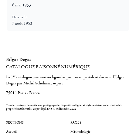
6 mai 1953
Date de fin:
7 août 1953
Edgar Degas
CATALOGUE RAISONNÉ NUMÉRIQUE
er
Le 1
catalogue raisonné en ligne des peintures, pastels et dessins d'Edgar
Degas par Michel Schulman, expert
75014 Paris - France
Tous les contenus de ce site sont protégés par les dispositions légales et réglementaires sur les droits de la
propriété intellectuelle.
Dépot légal BNF : 1er décembre 2022
SECTIONS
PAGES
Accueil
Méthodologie