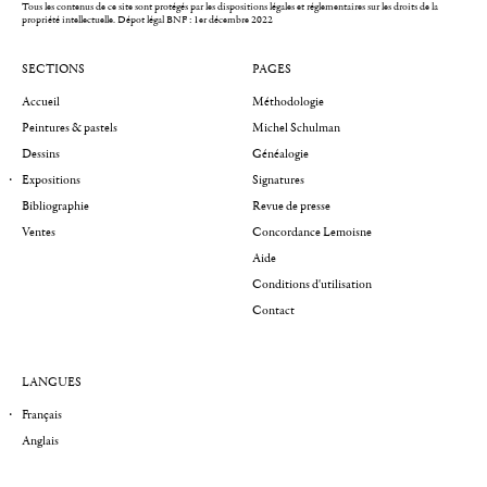
Tous les contenus de ce site sont protégés par les dispositions légales et réglementaires sur les droits de la
propriété intellectuelle.
Dépot légal BNF : 1er décembre 2022
SECTIONS
PAGES
Accueil
Méthodologie
Peintures & pastels
Michel Schulman
Dessins
Généalogie
Expositions
Signatures
Bibliographie
Revue de presse
Ventes
Concordance Lemoisne
Aide
Conditions d'utilisation
Contact
LANGUES
Français
Anglais