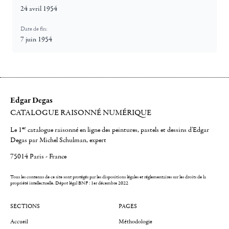
24 avril 1954
Date de fin:
7 juin 1954
Edgar Degas
CATALOGUE RAISONNÉ NUMÉRIQUE
er
Le 1
catalogue raisonné en ligne des peintures, pastels et dessins d'Edgar
Degas par Michel Schulman, expert
75014 Paris - France
Tous les contenus de ce site sont protégés par les dispositions légales et réglementaires sur les droits de la
propriété intellectuelle.
Dépot légal BNF : 1er décembre 2022
SECTIONS
PAGES
Accueil
Méthodologie