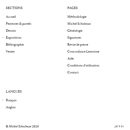
SECTIONS
PAGES
Accueil
Méthodologie
Peintures & pastels
Michel Schulman
Dessins
Généalogie
Expositions
Signatures
Bibliographie
Revue de presse
Ventes
Concordance Lemoisne
Aide
Conditions d'utilisation
Contact
LANGUES
Français
Anglais
©
Michel Schulman
2026