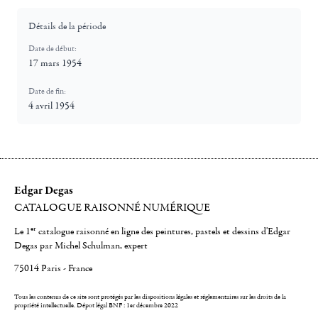
Détails de la période
Date de début:
17 mars 1954
Date de fin:
4 avril 1954
Edgar Degas
CATALOGUE RAISONNÉ NUMÉRIQUE
er
Le 1
catalogue raisonné en ligne des peintures, pastels et dessins d'Edgar
Degas par Michel Schulman, expert
75014 Paris - France
Tous les contenus de ce site sont protégés par les dispositions légales et réglementaires sur les droits de la
propriété intellectuelle.
Dépot légal BNF : 1er décembre 2022