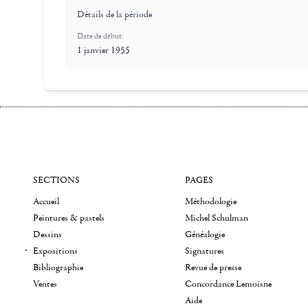
Détails de la période
Date de début:
1 janvier 1955
SECTIONS
PAGES
Accueil
Méthodologie
Peintures & pastels
Michel Schulman
Dessins
Généalogie
Expositions
Signatures
Bibliographie
Revue de presse
Ventes
Concordance Lemoisne
Aide