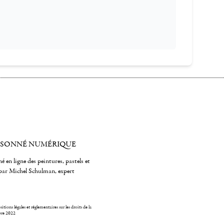
ISONNÉ NUMÉRIQUE
é en ligne des peintures, pastels et
par Michel Schulman, expert
itions légales et réglementaires sur les droits de la
bre 2022