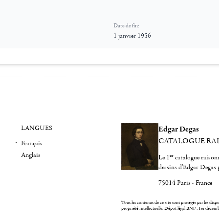
Date de fin:
1 janvier 1956
LANGUES
Edgar Degas
CATALOGUE RA
Français
Anglais
er
Le 1
catalogue raisonn
dessins d'Edgar Degas 
75014 Paris - France
Tous les contenus de ce site sont protégés par les dispos
propriété intellectuelle.
Dépot légal BNF : 1er décem