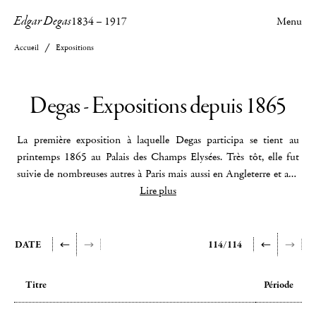
Edgar Degas
1834
–
1917
Menu
Accueil
Expositions
Degas - Expositions depuis 1865
La première exposition à laquelle Degas participa se tient au
printemps 1865 au Palais des Champs Elysées. Très tôt, elle fut
suivie de nombreuses autres à Paris mais aussi en Angleterre et aux
Etats-Unis. A ses débuts, Degas est associé à des expositions de
Lire plus
groupe et très vite on le retrouve à Londres, Glasgow, New York,
Bruxelles et même Moscou. La première exposition qui lui fut
exclusivement consacrée se tint à Paris à la galerie Georges Petit au
DATE
114/114
printemps 1924. Y furent exposées 335 œuvres dont 73 peintures
et 251 pastels et dessins, montrant ainsi Degas dans sa diversité et ses
Titre
Période
techniques Vinrent ensuite des expositions thématiques : Degas et
les maisons closes sous le titre
« Degas, Toulouse-Lautrec, Picasso :