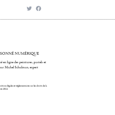
Twitter
Facebook
ISONNÉ NUMÉRIQUE
é en ligne des peintures, pastels et
par Michel Schulman, expert
itions légales et réglementaires sur les droits de la
bre 2022