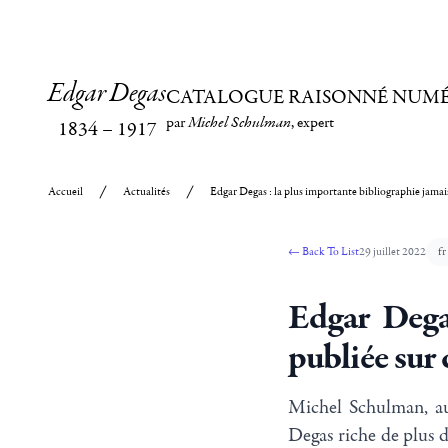
Edgar Degas
CATALOGUE RAISONNÉ NUM
par
Michel Schulman
, expert
1834
–
1917
Accueil
Actualités
Edgar Degas : la plus importante bibliographie jamais 
←
Back To List
29 juillet 2022
fr
Edgar Degas
publiée sur c
Michel Schulman, aut
Degas riche de plus d