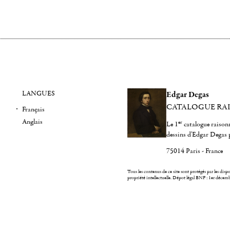
LANGUES
Edgar Degas
CATALOGUE RA
Français
Anglais
er
Le 1
catalogue raisonn
dessins d'Edgar Degas 
75014 Paris - France
Tous les contenus de ce site sont protégés par les dispos
propriété intellectuelle.
Dépot légal BNF : 1er décem