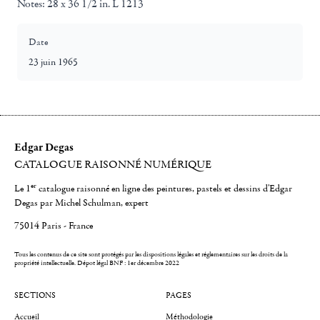
Notes:
28 x 36 1/2 in. L 1213
Date
23 juin 1965
Edgar Degas
CATALOGUE RAISONNÉ NUMÉRIQUE
er
Le 1
catalogue raisonné en ligne des peintures, pastels et dessins d'Edgar
Degas par Michel Schulman, expert
75014 Paris - France
Tous les contenus de ce site sont protégés par les dispositions légales et réglementaires sur les droits de la
propriété intellectuelle.
Dépot légal BNF : 1er décembre 2022
SECTIONS
PAGES
Accueil
Méthodologie