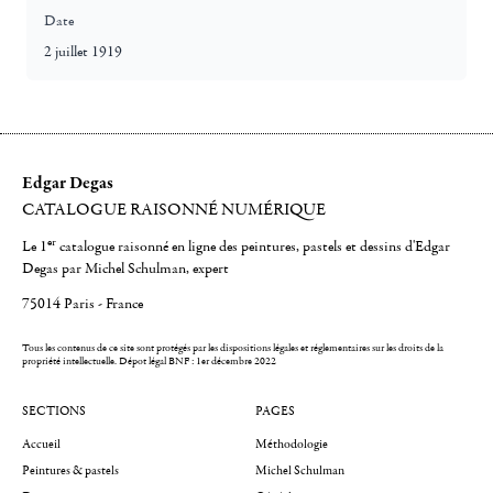
Date
2 juillet 1919
Edgar Degas
CATALOGUE RAISONNÉ NUMÉRIQUE
er
Le 1
catalogue raisonné en ligne des peintures, pastels et dessins d'Edgar
Degas par Michel Schulman, expert
75014 Paris - France
Tous les contenus de ce site sont protégés par les dispositions légales et réglementaires sur les droits de la
propriété intellectuelle.
Dépot légal BNF : 1er décembre 2022
SECTIONS
PAGES
Accueil
Méthodologie
Peintures & pastels
Michel Schulman