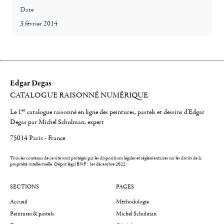
Date
3 février 2014
Edgar Degas
CATALOGUE RAISONNÉ NUMÉRIQUE
er
Le 1
catalogue raisonné en ligne des peintures, pastels et dessins d'Edgar
Degas par Michel Schulman, expert
75014 Paris - France
Tous les contenus de ce site sont protégés par les dispositions légales et réglementaires sur les droits de la
propriété intellectuelle.
Dépot légal BNF : 1er décembre 2022
SECTIONS
PAGES
Accueil
Méthodologie
Peintures & pastels
Michel Schulman