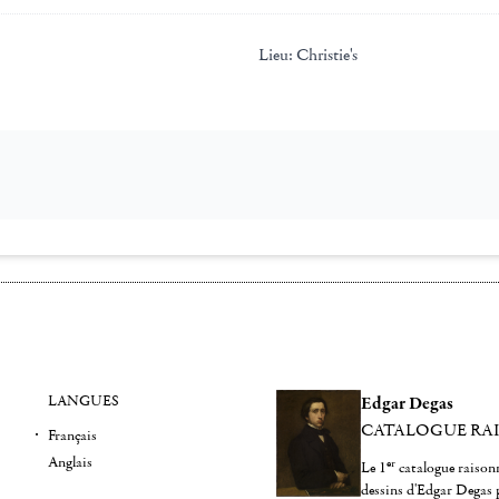
Lieu:
Christie's
LANGUES
Edgar Degas
CATALOGUE RA
Français
Anglais
er
Le 1
catalogue raisonn
dessins d'Edgar Degas 