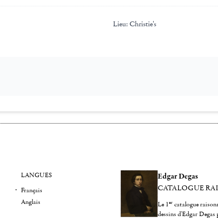
Lieu:
Christie's
LANGUES
Edgar Degas
CATALOGUE RA
Français
Anglais
er
Le 1
catalogue raisonn
dessins d'Edgar Degas 