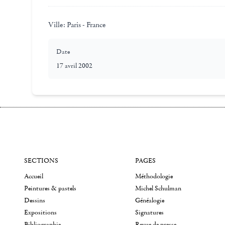
Ville:
Paris - France
Date
17 avril 2002
SECTIONS
PAGES
Accueil
Méthodologie
Peintures & pastels
Michel Schulman
Dessins
Généalogie
Expositions
Signatures
Bibliographie
Revue de presse