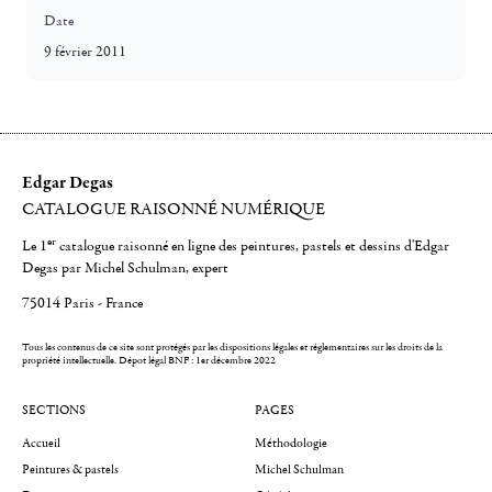
Date
9 février 2011
Edgar Degas
CATALOGUE RAISONNÉ NUMÉRIQUE
er
Le 1
catalogue raisonné en ligne des peintures, pastels et dessins d'Edgar
Degas par Michel Schulman, expert
75014 Paris - France
Tous les contenus de ce site sont protégés par les dispositions légales et réglementaires sur les droits de la
propriété intellectuelle.
Dépot légal BNF : 1er décembre 2022
SECTIONS
PAGES
Accueil
Méthodologie
Peintures & pastels
Michel Schulman