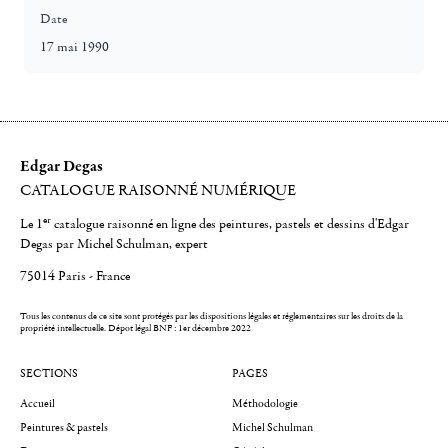
Date
17 mai 1990
Edgar Degas
CATALOGUE RAISONNÉ NUMÉRIQUE
er
Le 1
catalogue raisonné en ligne des peintures, pastels et dessins d'Edgar
Degas par Michel Schulman, expert
75014 Paris - France
Tous les contenus de ce site sont protégés par les dispositions légales et réglementaires sur les droits de la
propriété intellectuelle.
Dépot légal BNF : 1er décembre 2022
SECTIONS
PAGES
Accueil
Méthodologie
Peintures & pastels
Michel Schulman