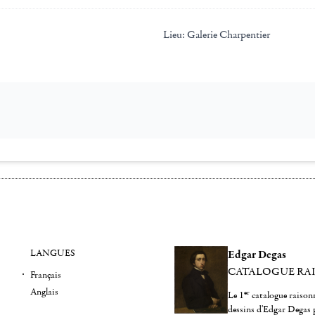
Lieu:
Galerie Charpentier
LANGUES
Edgar Degas
CATALOGUE RA
Français
Anglais
er
Le 1
catalogue raisonn
dessins d'Edgar Degas 