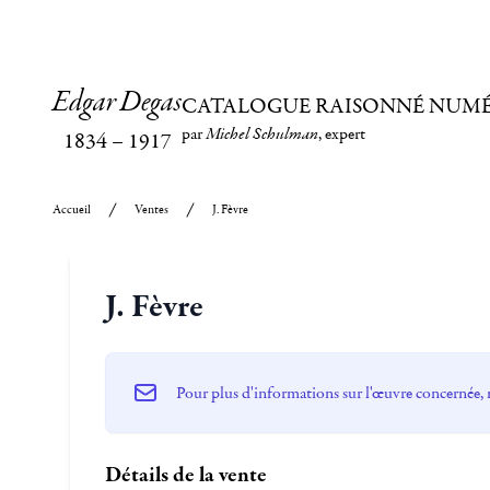
Edgar Degas
CATALOGUE RAISONNÉ NUM
par
Michel Schulman
, expert
1834
–
1917
Accueil
Ventes
J. Fèvre
J. Fèvre
Pour plus d'informations sur l'œuvre concernée, 
Détails de la vente