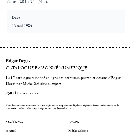
Notes:
28 bx 21 1/4 in.
Date
15 mai 1984
Edgar Degas
CATALOGUE RAISONNÉ NUMÉRIQUE
er
Le 1
catalogue raisonné en ligne des peintures, pastels et dessins d'Edgar
Degas par Michel Schulman, expert
75014 Paris - France
Tous les contenus de ce site sont protégés par les dispositions légales et réglementaires sur les droits de la
propriété intellectuelle.
Dépot légal BNF : 1er décembre 2022
SECTIONS
PAGES
Accueil
Méthodologie