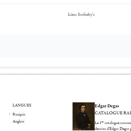
Lieu:
Sotheby's
LANGUES
Edgar Degas
CATALOGUE RA
Français
Anglais
er
Le 1
catalogue raisonn
dessins d'Edgar Degas 