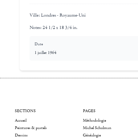
Ville:
Londres - Royaume-Uni
Notes:
24 1/2 x 18 3/4 in.
Date
1 juillet 1964
SECTIONS
PAGES
Accueil
Méthodologie
Peintures & pastels
Michel Schulman
Dessins
Généalogie