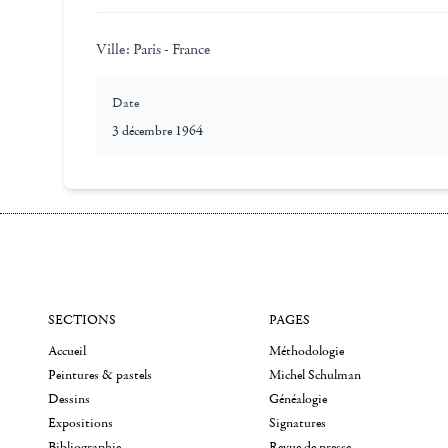
Ville:
Paris - France
Date
3 décembre 1964
SECTIONS
PAGES
Accueil
Méthodologie
Peintures & pastels
Michel Schulman
Dessins
Généalogie
Expositions
Signatures
Bibliographie
Revue de presse