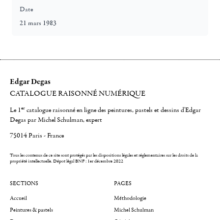
Date
21 mars 1983
Edgar Degas
CATALOGUE RAISONNÉ NUMÉRIQUE
er
Le 1
catalogue raisonné en ligne des peintures, pastels et dessins d'Edgar
Degas par Michel Schulman, expert
75014 Paris - France
Tous les contenus de ce site sont protégés par les dispositions légales et réglementaires sur les droits de la
propriété intellectuelle.
Dépot légal BNF : 1er décembre 2022
SECTIONS
PAGES
Accueil
Méthodologie
Peintures & pastels
Michel Schulman