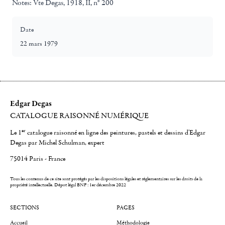
Notes:
Vte Degas, 1918, II, n° 200
Date
22 mars 1979
Edgar Degas
CATALOGUE RAISONNÉ NUMÉRIQUE
er
Le 1
catalogue raisonné en ligne des peintures, pastels et dessins d'Edgar
Degas par Michel Schulman, expert
75014 Paris - France
Tous les contenus de ce site sont protégés par les dispositions légales et réglementaires sur les droits de la
propriété intellectuelle.
Dépot légal BNF : 1er décembre 2022
SECTIONS
PAGES
Accueil
Méthodologie