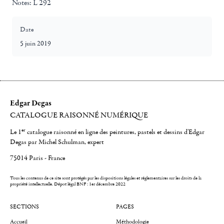
Notes:
L 292
Date
5 juin 2019
Edgar Degas
CATALOGUE RAISONNÉ NUMÉRIQUE
er
Le 1
catalogue raisonné en ligne des peintures, pastels et dessins d'Edgar
Degas par Michel Schulman, expert
75014 Paris - France
Tous les contenus de ce site sont protégés par les dispositions légales et réglementaires sur les droits de la
propriété intellectuelle.
Dépot légal BNF : 1er décembre 2022
SECTIONS
PAGES
Accueil
Méthodologie