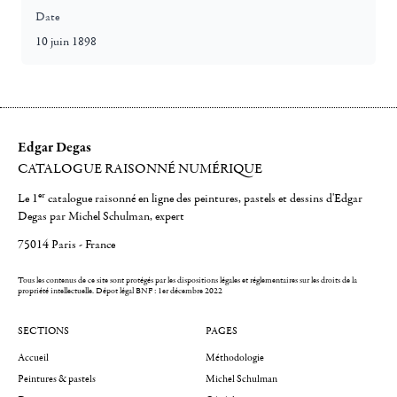
Date
10 juin 1898
Edgar Degas
CATALOGUE RAISONNÉ NUMÉRIQUE
er
Le 1
catalogue raisonné en ligne des peintures, pastels et dessins d'Edgar
Degas par Michel Schulman, expert
75014 Paris - France
Tous les contenus de ce site sont protégés par les dispositions légales et réglementaires sur les droits de la
propriété intellectuelle.
Dépot légal BNF : 1er décembre 2022
SECTIONS
PAGES
Accueil
Méthodologie
Peintures & pastels
Michel Schulman