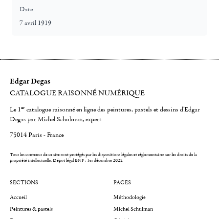
Date
7 avril 1919
Edgar Degas
CATALOGUE RAISONNÉ NUMÉRIQUE
er
Le 1
catalogue raisonné en ligne des peintures, pastels et dessins d'Edgar
Degas par Michel Schulman, expert
75014 Paris - France
Tous les contenus de ce site sont protégés par les dispositions légales et réglementaires sur les droits de la
propriété intellectuelle.
Dépot légal BNF : 1er décembre 2022
SECTIONS
PAGES
Accueil
Méthodologie
Peintures & pastels
Michel Schulman