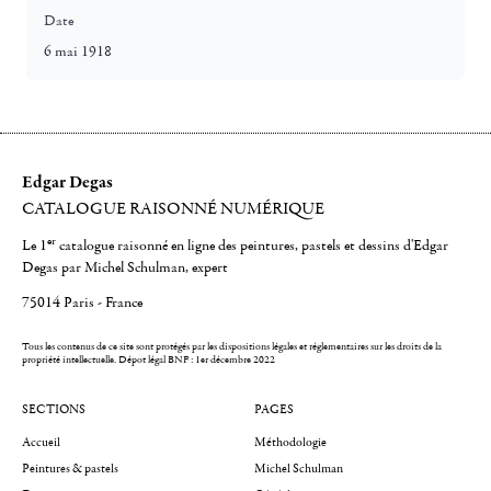
Date
6 mai 1918
Edgar Degas
CATALOGUE RAISONNÉ NUMÉRIQUE
er
Le 1
catalogue raisonné en ligne des peintures, pastels et dessins d'Edgar
Degas par Michel Schulman, expert
75014 Paris - France
Tous les contenus de ce site sont protégés par les dispositions légales et réglementaires sur les droits de la
propriété intellectuelle.
Dépot légal BNF : 1er décembre 2022
SECTIONS
PAGES
Accueil
Méthodologie
Peintures & pastels
Michel Schulman