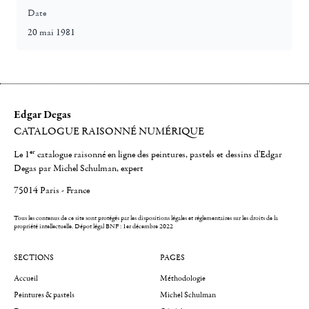
Date
20 mai 1981
Edgar Degas
CATALOGUE RAISONNÉ NUMÉRIQUE
er
Le 1
catalogue raisonné en ligne des peintures, pastels et dessins d'Edgar
Degas par Michel Schulman, expert
75014 Paris - France
Tous les contenus de ce site sont protégés par les dispositions légales et réglementaires sur les droits de la
propriété intellectuelle.
Dépot légal BNF : 1er décembre 2022
SECTIONS
PAGES
Accueil
Méthodologie
Peintures & pastels
Michel Schulman