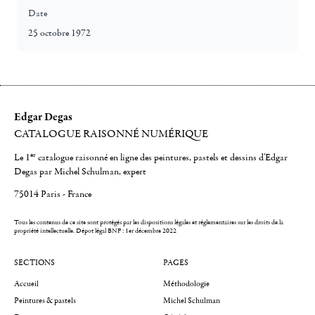
Date
25 octobre 1972
Edgar Degas
CATALOGUE RAISONNÉ NUMÉRIQUE
er
Le 1
catalogue raisonné en ligne des peintures, pastels et dessins d'Edgar
Degas par Michel Schulman, expert
75014 Paris - France
Tous les contenus de ce site sont protégés par les dispositions légales et réglementaires sur les droits de la
propriété intellectuelle.
Dépot légal BNF : 1er décembre 2022
SECTIONS
PAGES
Accueil
Méthodologie
Peintures & pastels
Michel Schulman