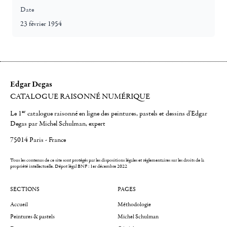
Date
23 février 1954
Edgar Degas
CATALOGUE RAISONNÉ NUMÉRIQUE
er
Le 1
catalogue raisonné en ligne des peintures, pastels et dessins d'Edgar
Degas par Michel Schulman, expert
75014 Paris - France
Tous les contenus de ce site sont protégés par les dispositions légales et réglementaires sur les droits de la
propriété intellectuelle.
Dépot légal BNF : 1er décembre 2022
SECTIONS
PAGES
Accueil
Méthodologie
Peintures & pastels
Michel Schulman