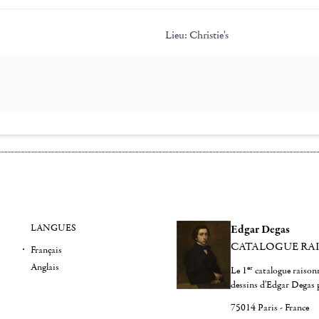
Lieu:
Christie's
LANGUES
Edgar Degas
CATALOGUE RA
Français
Anglais
er
Le 1
catalogue raisonn
dessins d'Edgar Degas 
75014 Paris - France