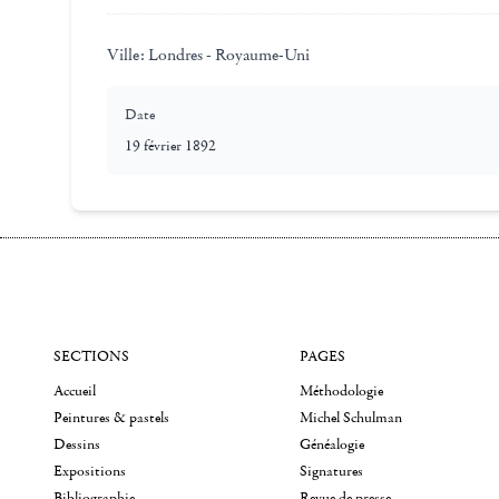
Ville:
Londres - Royaume-Uni
Date
19 février 1892
SECTIONS
PAGES
Accueil
Méthodologie
Peintures & pastels
Michel Schulman
Dessins
Généalogie
Expositions
Signatures
Bibliographie
Revue de presse