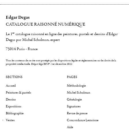
Edgar Degas
CATALOGUE RAISONNÉ NUMÉRIQUE
er
Le 1
catalogue raisonné en ligne des peintures, pastels et dessins d'Edgar
Degas par Michel Schulman, expert
75014 Paris - France
Tous les contenus de ce site sont protégés par les dispositions légales et réglementaires sur les droits de la
propriété intellectuelle.
Dépot légal BNF : 1er décembre 2022
SECTIONS
PAGES
Accueil
Méthodologie
Peintures & pastels
Michel Schulman
Dessins
Généalogie
Expositions
Signatures
Bibliographie
Revue de presse
Ventes
Concordance Lemoisne
Aide