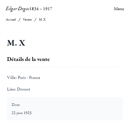
Edgar Degas
1834
–
1917
Menu
Accueil
Ventes
M. X
M. X
Détails de la vente
Ville:
Paris - France
Lieu:
Drouot
Date
22 juin 1925