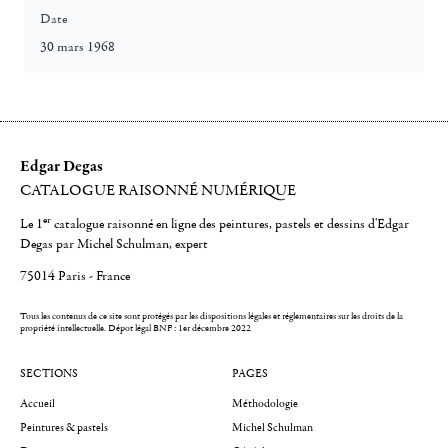
Date
30 mars 1968
Edgar Degas
CATALOGUE RAISONNÉ NUMÉRIQUE
er
Le 1
catalogue raisonné en ligne des peintures, pastels et dessins d'Edgar
Degas par Michel Schulman, expert
75014 Paris - France
Tous les contenus de ce site sont protégés par les dispositions légales et réglementaires sur les droits de la
propriété intellectuelle.
Dépot légal BNF : 1er décembre 2022
SECTIONS
PAGES
Accueil
Méthodologie
Peintures & pastels
Michel Schulman