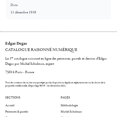
Date
11 décembre 1918
Edgar Degas
CATALOGUE RAISONNÉ NUMÉRIQUE
er
Le 1
catalogue raisonné en ligne des peintures, pastels et dessins d'Edgar
Degas par Michel Schulman, expert
75014 Paris - France
Tous les contenus de ce site sont protégés par les dispositions légales et réglementaires sur les droits de la
propriété intellectuelle.
Dépot légal BNF : 1er décembre 2022
SECTIONS
PAGES
Accueil
Méthodologie
Peintures & pastels
Michel Schulman