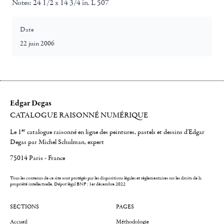
Notes:
24 1/2 x 14 3/4 in. L 507
Date
22 juin 2006
Edgar Degas
CATALOGUE RAISONNÉ NUMÉRIQUE
er
Le 1
catalogue raisonné en ligne des peintures, pastels et dessins d'Edgar
Degas par Michel Schulman, expert
75014 Paris - France
Tous les contenus de ce site sont protégés par les dispositions légales et réglementaires sur les droits de la
propriété intellectuelle.
Dépot légal BNF : 1er décembre 2022
SECTIONS
PAGES
Accueil
Méthodologie