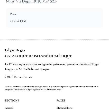
Notes:
Vte Degas, 1919, IV, n° 52.b
Date
21 mai 1931
Edgar Degas
CATALOGUE RAISONNÉ NUMÉRIQUE
er
Le 1
catalogue raisonné en ligne des peintures, pastels et dessins d'Edgar
Degas par Michel Schulman, expert
75014 Paris - France
Tous les contenus de ce site sont protégés par les dispositions légales et réglementaires sur les droits de la
propriété intellectuelle.
Dépot légal BNF : 1er décembre 2022
SECTIONS
PAGES
Accueil
Méthodologie