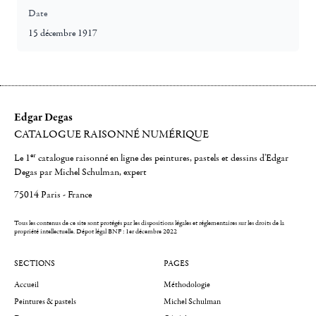
Date
15 décembre 1917
Edgar Degas
CATALOGUE RAISONNÉ NUMÉRIQUE
er
Le 1
catalogue raisonné en ligne des peintures, pastels et dessins d'Edgar
Degas par Michel Schulman, expert
75014 Paris - France
Tous les contenus de ce site sont protégés par les dispositions légales et réglementaires sur les droits de la
propriété intellectuelle.
Dépot légal BNF : 1er décembre 2022
SECTIONS
PAGES
Accueil
Méthodologie
Peintures & pastels
Michel Schulman