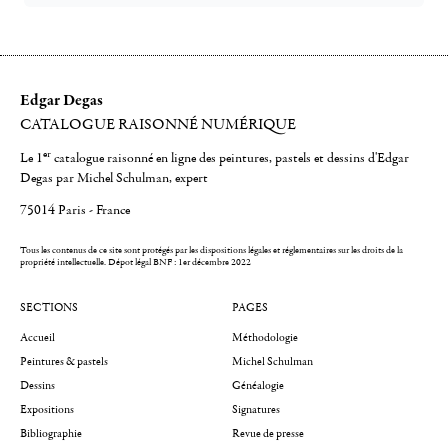
Edgar Degas
CATALOGUE RAISONNÉ NUMÉRIQUE
er
Le 1
catalogue raisonné en ligne des peintures, pastels et dessins d'Edgar
Degas par Michel Schulman, expert
75014 Paris - France
Tous les contenus de ce site sont protégés par les dispositions légales et réglementaires sur les droits de la
propriété intellectuelle.
Dépot légal BNF : 1er décembre 2022
SECTIONS
PAGES
Accueil
Méthodologie
Peintures & pastels
Michel Schulman
Dessins
Généalogie
Expositions
Signatures
Bibliographie
Revue de presse