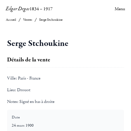
Edgar Degas
1834
–
1917
Menu
Accueil
Ventes
Serge Stchoukine
Serge Stchoukine
Détails de la vente
Ville:
Paris - France
Lieu:
Drouot
Notes:
Signé en bas à droite
Date
24 mars 1900