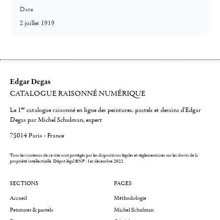
Date
2 juillet 1919
Edgar Degas
CATALOGUE RAISONNÉ NUMÉRIQUE
er
Le 1
catalogue raisonné en ligne des peintures, pastels et dessins d'Edgar
Degas par Michel Schulman, expert
75014 Paris - France
Tous les contenus de ce site sont protégés par les dispositions légales et réglementaires sur les droits de la
propriété intellectuelle.
Dépot légal BNF : 1er décembre 2022
SECTIONS
PAGES
Accueil
Méthodologie
Peintures & pastels
Michel Schulman