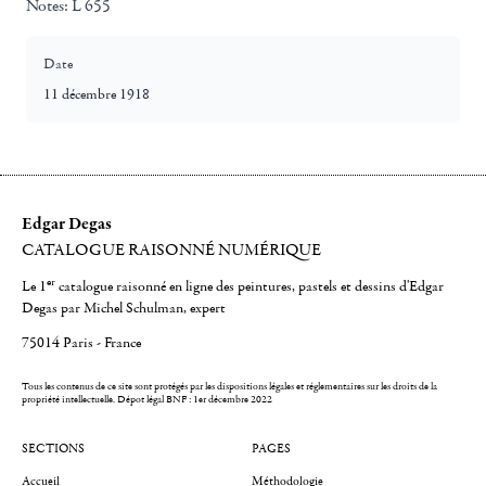
Notes:
L 655
Date
11 décembre 1918
Edgar Degas
CATALOGUE RAISONNÉ NUMÉRIQUE
er
Le 1
catalogue raisonné en ligne des peintures, pastels et dessins d'Edgar
Degas par Michel Schulman, expert
75014 Paris - France
Tous les contenus de ce site sont protégés par les dispositions légales et réglementaires sur les droits de la
propriété intellectuelle.
Dépot légal BNF : 1er décembre 2022
SECTIONS
PAGES
Accueil
Méthodologie