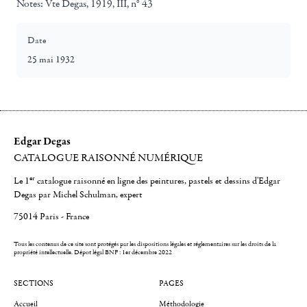
Notes:
Vte Degas, 1919, III, n° 43
Date
25 mai 1932
Edgar Degas
CATALOGUE RAISONNÉ NUMÉRIQUE
er
Le 1
catalogue raisonné en ligne des peintures, pastels et dessins d'Edgar
Degas par Michel Schulman, expert
75014 Paris - France
Tous les contenus de ce site sont protégés par les dispositions légales et réglementaires sur les droits de la
propriété intellectuelle.
Dépot légal BNF : 1er décembre 2022
SECTIONS
PAGES
Accueil
Méthodologie