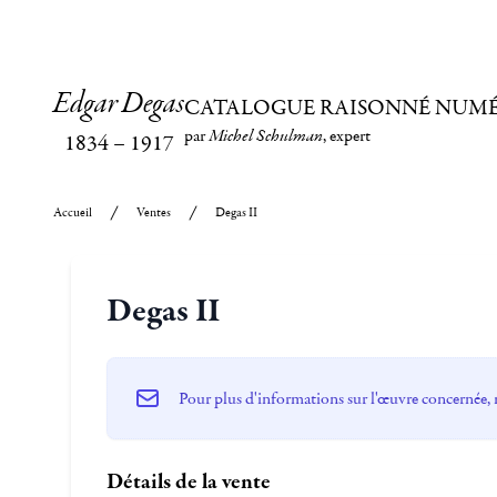
Edgar Degas
CATALOGUE RAISONNÉ NUM
par
Michel Schulman
, expert
1834
–
1917
Accueil
Ventes
Degas II
Degas II
Pour plus d'informations sur l'œuvre concernée, 
Détails de la vente