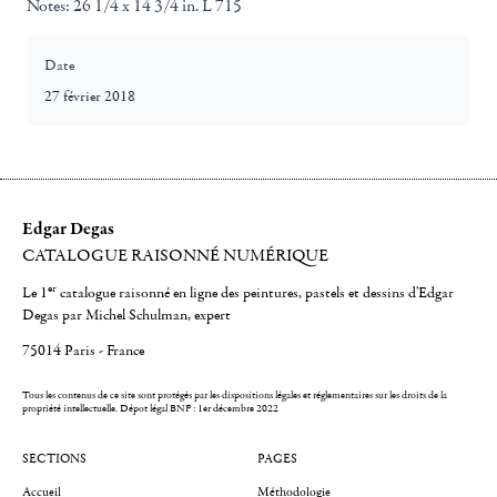
Notes:
26 1/4 x 14 3/4 in. L 715
Date
27 février 2018
Edgar Degas
CATALOGUE RAISONNÉ NUMÉRIQUE
er
Le 1
catalogue raisonné en ligne des peintures, pastels et dessins d'Edgar
Degas par Michel Schulman, expert
75014 Paris - France
Tous les contenus de ce site sont protégés par les dispositions légales et réglementaires sur les droits de la
propriété intellectuelle.
Dépot légal BNF : 1er décembre 2022
SECTIONS
PAGES
Accueil
Méthodologie