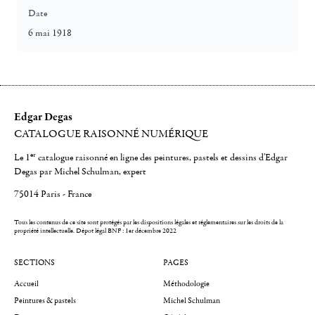
Date
6 mai 1918
Edgar Degas
CATALOGUE RAISONNÉ NUMÉRIQUE
er
Le 1
catalogue raisonné en ligne des peintures, pastels et dessins d'Edgar
Degas par Michel Schulman, expert
75014 Paris - France
Tous les contenus de ce site sont protégés par les dispositions légales et réglementaires sur les droits de la
propriété intellectuelle.
Dépot légal BNF : 1er décembre 2022
SECTIONS
PAGES
Accueil
Méthodologie
Peintures & pastels
Michel Schulman