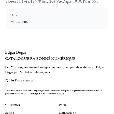
Notes:
11 1/4 x 12 7/8 in. L 204 Vte Degas, 1919, IV, n° 55 a
Date
24 mai 2006
Edgar Degas
CATALOGUE RAISONNÉ NUMÉRIQUE
er
Le 1
catalogue raisonné en ligne des peintures, pastels et dessins d'Edgar
Degas par Michel Schulman, expert
75014 Paris - France
Tous les contenus de ce site sont protégés par les dispositions légales et réglementaires sur les droits de la
propriété intellectuelle.
Dépot légal BNF : 1er décembre 2022
SECTIONS
PAGES
Accueil
Méthodologie